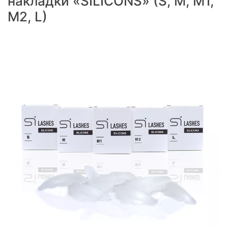
накладки «SILICONS» (S, M, M1,
M2, L)